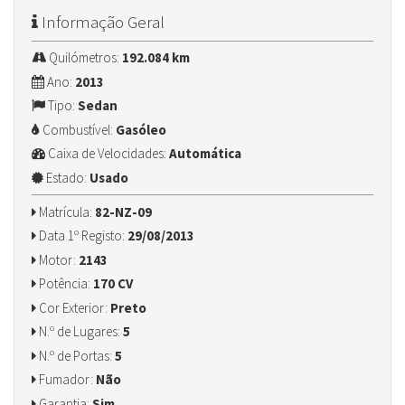
Informação Geral
Quilómetros:
192.084 km
Ano:
2013
Tipo:
Sedan
Combustível:
Gasóleo
Caixa de Velocidades:
Automática
Estado:
Usado
Matrícula:
82-NZ-09
Data 1º Registo:
29/08/2013
Motor:
2143
Potência:
170 CV
Cor Exterior:
Preto
N.º de Lugares:
5
N.º de Portas:
5
Fumador:
Não
Garantia:
Sim